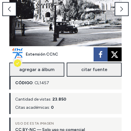
Extensión CChC
agregar a álbum
citar fuente
CÓDIGO
:
CL
1457
Cantidad de vistas:
23.850
Citas académicas:
0
USO DE ESTA IMAGEN
CC BY-NC — Solo uso no comercial