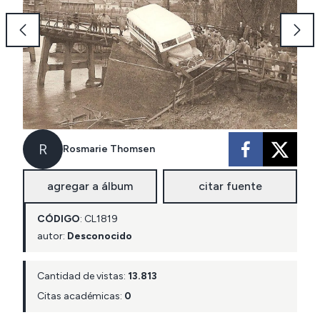
R
Rosmarie Thomsen
agregar a álbum
citar fuente
CÓDIGO
:
CL
1819
autor:
Desconocido
Cantidad de vistas:
13.813
Citas académicas:
0