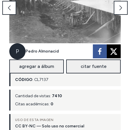
P
Pedro Almonacid
agregar a álbum
citar fuente
CÓDIGO
:
CL
7137
Cantidad de vistas:
7410
Citas académicas:
0
USO DE ESTA IMAGEN
CC BY-NC — Solo uso no comercial