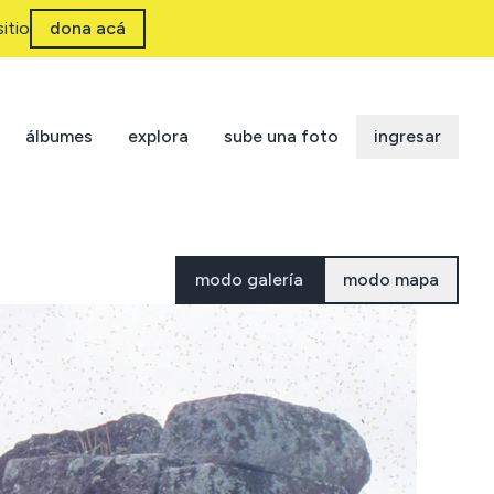
itio
dona acá
álbumes
explora
sube una foto
ingresar
modo galería
modo mapa