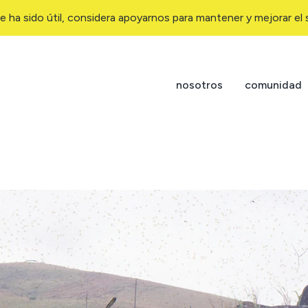
e ha sido útil, considera apoyarnos para mantener y mejorar el s
nosotros
comunidad