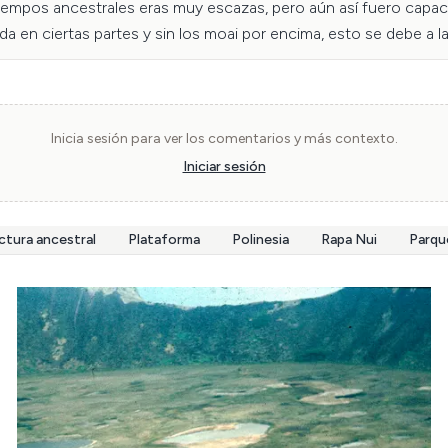
 tiempos ancestrales eras muy escazas, pero aún así fuero capac
a en ciertas partes y sin los moai por encima, esto se debe a las
los maoi. 

 en todas partes de Rapa Nui donde se asentaban los diferentes 
rtidos entre los dos hijos del Ariki Hotu Matu'a.

hu Tahira, no se ven en la foto porque está tomada de la parte 
Inicia sesión para ver los comentarios y más contexto.


Iniciar sesión
ectura ancestral
Plataforma
Polinesia
Rapa Nui
Parqu
sca Medina Ranzeni, estudiantes de la
