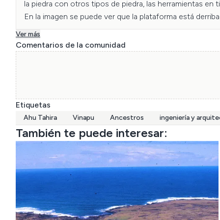
la piedra con otros tipos de piedra, las herramientas en
En la imagen se puede ver que la plataforma está derribad
en tiempos ancestrales, donde era muy común derribar a 
Ver más
Vinapu no es el único lugar en este estado, esto sucedió
Comentarios de la comunidad
mata nui y Ko tu'u hotu iti ko te mata iti). existentes repa
Los moai están derrumbados por la parte delantera del A
aprecia mucho más el excelente trabajo de la estructura.
Etiquetas
Ahu Tahira
Vinapu
Ancestros
ingeniería y arquit
Fotografía catalogada por Nicole Álvarez Rivera y Franci
También te puede interesar: