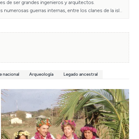
es de ser grandes ingenieros y arquitectos.

 numerosas guerras internas, entre los clanes de la isla 
clanes dentro de los dos territorios (Ko tu'u aro ko te 
trasera de la plataforma, donde efectivamente se 
e nacional
Arqueología
Legado ancestral