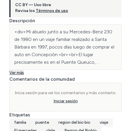
CC BY — Uso libre
Revisa los
Términos de uso
Descripción
<div>Mi abuelo junto a su Mercedes-Benz 230 
de 1980 en un viaje familiar realizado a Santa 
Bárbara en 1997, pocos días luego de comprar el 
auto en Concepción.<br><br>El lugar 
precisamente es en el Puente Queuco, 
en&nbsp;los Altos del Bío-Bío.</div><div><br>
Ver más
</div><div>Hace poco encontré el auto de 
Comentarios de la comunidad
nuevo tras 20 años sin verlo y se lo compré al 
mismo caballero al que se lo vendió mi abuelo en 
Inicia sesión para ver los comentarios y más contexto.
2003. Mi abuelo a la fecha de esta publicación 
Iniciar sesión
tiene 82 años, pero aún tiene toda la energía del 
Etiquetas
mundo y quedarme con este recuerdo de él no 
familia
puente
region del bio bio
viaje
tiene precio.<br></div>
El mercedes
chile
Region del Biobío