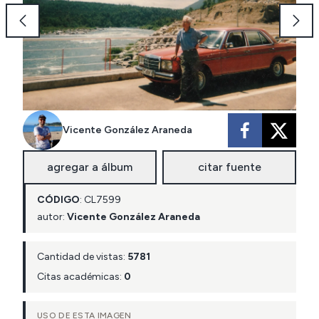
Vicente González Araneda
agregar a álbum
citar fuente
CÓDIGO
:
CL
7599
autor:
Vicente González Araneda
Cantidad de vistas:
5781
Citas académicas:
0
USO DE ESTA IMAGEN