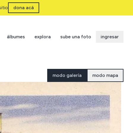
itio
dona acá
álbumes
explora
sube una foto
ingresar
modo galería
modo mapa