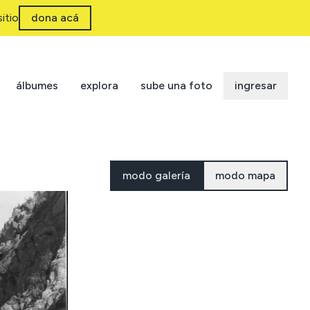
itio
dona acá
álbumes
explora
sube una foto
ingresar
modo galería
modo mapa