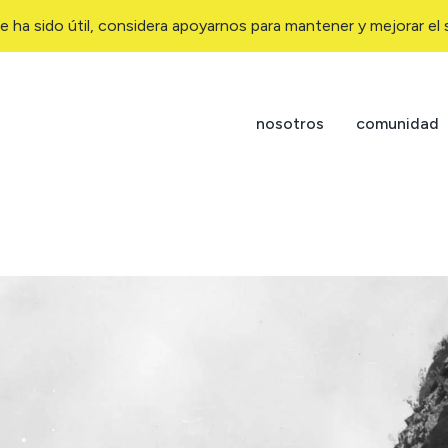
e ha sido útil, considera apoyarnos para mantener y mejorar el s
nosotros
comunidad