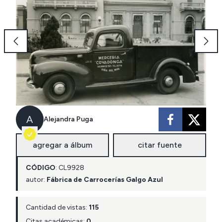
A
Alejandra Puga
agregar a álbum
citar fuente
CÓDIGO
:
CL
9928
autor:
Fábrica de Carrocerías Galgo Azul
Cantidad de vistas:
115
Citas académicas:
0