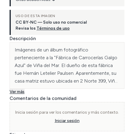
USO DE ESTA IMAGEN
CC BY-NC — Solo uso no comercial
Revisa los
Términos de uso
Descripción
Imágenes de un álbum fotográfico 
perteneciente a la "Fábrica de Carrocerías Galgo 
Azul" de Viña del Mar. El dueño de esta fábrica 
fue Hernán Letelier Paulsen. Aparentemente, su 
casa matriz estuvo ubicada en 2 Norte 399, Viña 
del Mar.

Ver más
El álbum pareciera ser un catálogo comercial de 
Comentarios de la comunidad
las carrocerías en venta, dirigido a instituciones y 
empresas. Sobresale la preparación de las 
Inicia sesión para ver los comentarios y más contexto.
fotografías en lugares céntricos de la ciudad.
Iniciar sesión