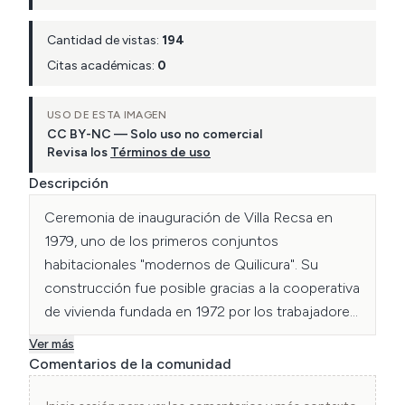
Cantidad de vistas:
194
Citas académicas:
0
USO DE ESTA IMAGEN
CC BY-NC — Solo uso no comercial
Revisa los
Términos de uso
Descripción
Ceremonia de inauguración de Villa Recsa en 
1979, uno de los primeros conjuntos 
habitacionales "modernos de Quilicura". Su 
construcción fue posible gracias a la cooperativa 
de vivienda fundada en 1972 por los trabajadores 
de la empresa Refractarios Chilenos S.A (Recsa). 
Ver más
Los fundadores fueron 120 familias, todos 
Comentarios de la comunidad
funcionarios de la empresa.
