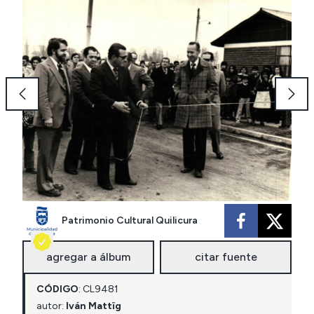
Patrimonio Cultural Quilicura
agregar a álbum
citar fuente
CÓDIGO
:
CL
9481
autor:
Iván Mattïg