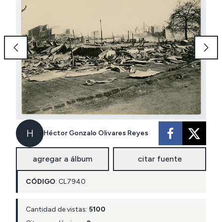
H
Héctor Gonzalo Olivares Reyes
agregar a álbum
citar fuente
CÓDIGO
:
CL
7940
Cantidad de vistas:
5100