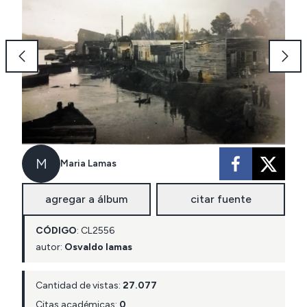
M
Maria Lamas
agregar a álbum
citar fuente
CÓDIGO
:
CL
2556
autor:
Osvaldo lamas
Cantidad de vistas:
27.077
Citas académicas:
0