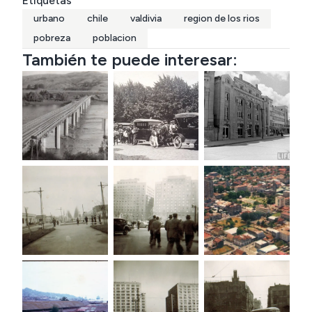
Etiquetas
urbano
chile
valdivia
region de los rios
pobreza
poblacion
También te puede interesar: