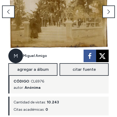
M
Miguel Amigo
agregar a álbum
citar fuente
CÓDIGO
:
CL
6976
autor:
Anónima
Cantidad de vistas:
10.243
Citas académicas:
0