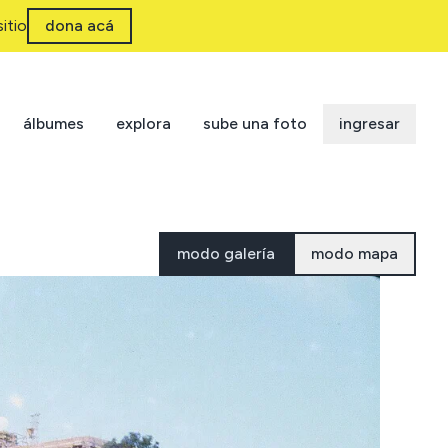
itio
dona acá
álbumes
explora
sube una foto
ingresar
modo galería
modo mapa