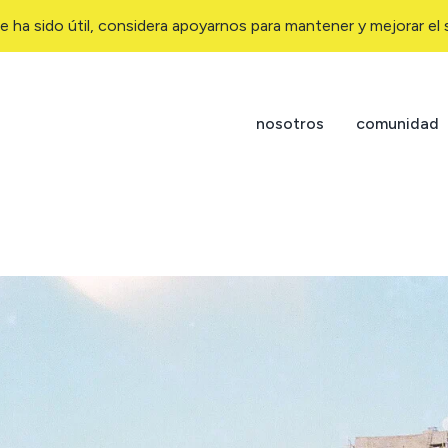
e ha sido útil, considera apoyarnos para mantener y mejorar el s
nosotros
comunidad