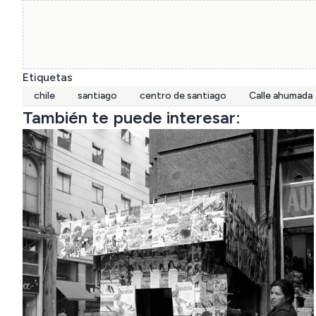
Etiquetas
chile
santiago
centro de santiago
Calle ahumada
También te puede interesar: