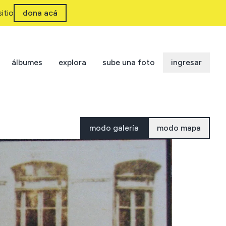
itio
dona acá
álbumes
explora
sube una foto
ingresar
modo galería
modo mapa