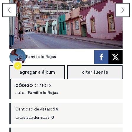
Familia Id Rojas
agregar a álbum
citar fuente
CÓDIGO
:
CL
11042
autor:
Familia Id Rojas
Cantidad de vistas:
94
Citas académicas:
0