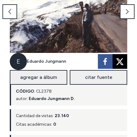
E
Eduardo Jungmann
agregar a álbum
citar fuente
CÓDIGO
:
CL
2378
autor:
Eduardo Jungmann D.
Cantidad de vistas:
23.140
Citas académicas:
0