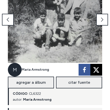
M
Maria Armstrong
agregar a álbum
citar fuente
CÓDIGO
:
CL
6322
autor:
María Armstrong