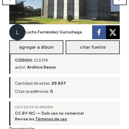
L
Lucho Fernández Gurruchaga
agregar a álbum
citar fuente
CÓDIGO
:
CL
5319
autor:
Archivo Desco
Cantidad de vistas:
29.607
Citas académicas:
0
USO DE ESTA IMAGEN
CC BY-NC — Solo uso no comercial
Revisa los
Términos de uso
Descripción