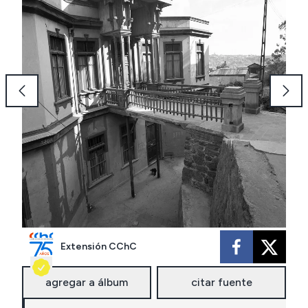
Extensión CChC
agregar a álbum
citar fuente