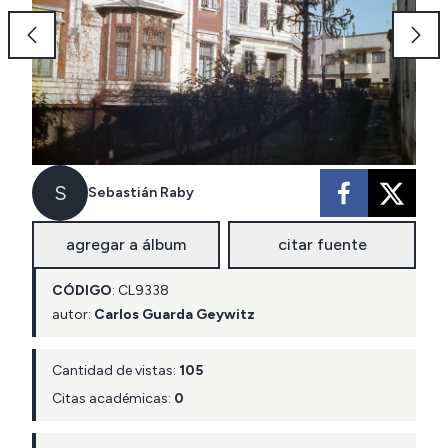
S
Sebastián Raby
agregar a álbum
citar fuente
CÓDIGO
:
CL
9338
autor:
Carlos Guarda Geywitz
Cantidad de vistas:
105
Citas académicas:
0