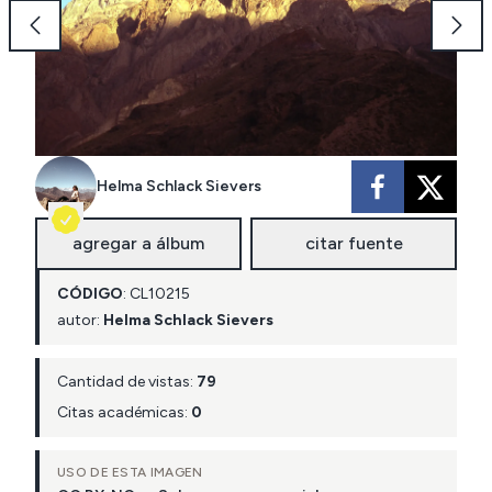
Helma Schlack Sievers
agregar a álbum
citar fuente
CÓDIGO
:
CL
10215
autor:
Helma Schlack Sievers
Cantidad de vistas:
79
Citas académicas:
0
USO DE ESTA IMAGEN