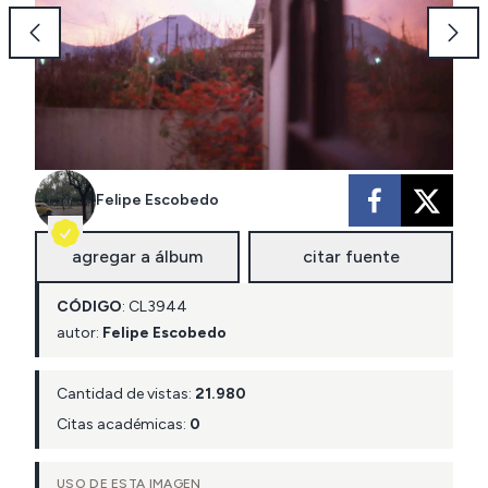
Felipe Escobedo
agregar a álbum
citar fuente
CÓDIGO
:
CL
3944
autor:
Felipe Escobedo
Cantidad de vistas:
21.980
Citas académicas:
0
USO DE ESTA IMAGEN