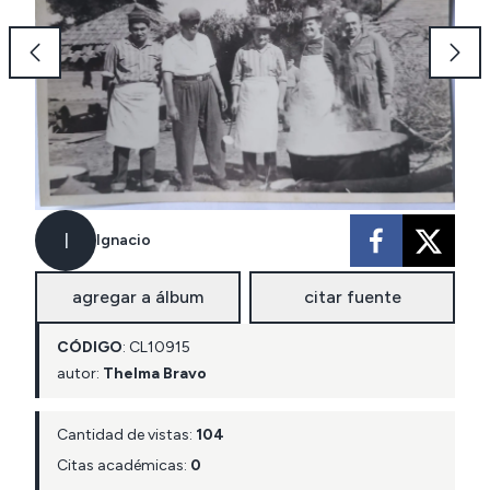
I
Ignacio
agregar a álbum
citar fuente
CÓDIGO
:
CL
10915
autor:
Thelma Bravo
Cantidad de vistas:
104
Citas académicas:
0