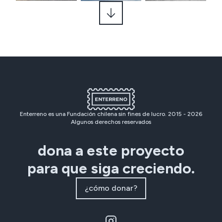
fundo Chacra del Carmen en Apoquindo con 
Cuarto Centenario, donde se edificó más tarde 
una sucursal del colegio.

En la foto en sepia, la fachada del colegio sobre 
la segunda cuadra de Providencia (sin fecha). 

Fuente texto: Crónicas de Providencia de F. 
Enterreno es una Fundación chilena sin fines de lucro. 2015 -
2026
Algunos derechos reservados
Araneda.
dona a este proyecto
para que siga creciendo.
¿cómo donar?