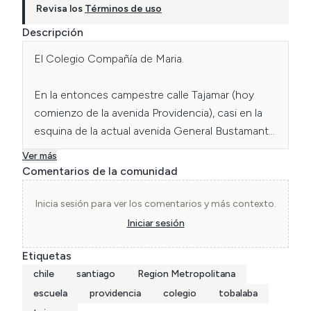
Revisa los
Términos de uso
Descripción
El Colegio Compañía de Maria.

En la entonces campestre calle Tajamar (hoy 
comienzo de la avenida Providencia), casi en la 
esquina de la actual avenida General Bustamante, 
antigua Las Quintas, en la misma Plaza Italia, 
Ver más
ahora Baquedano, tenía su propiedad agrícola de 
Comentarios de la comunidad
cinco cuadras, hacia el Oriente, don Juan Agustín 
Alcalde Ugarte, Conde de Quinta Alegre. Este 
Inicia sesión para ver los comentarios y más contexto.
caballero vendió en 1871 la última parte del viejo 
Iniciar sesión
predio de sus antepasados, al Monasterio de la 
Etiquetas
Compañía de María o Buena Enseñanza, cuyas 
chile
santiago
Region Metropolitana
religiosas habían llegado de Mendoza, Argentina, 
tres años antes, con el objeto de fundar un 
escuela
providencia
colegio
tobalaba