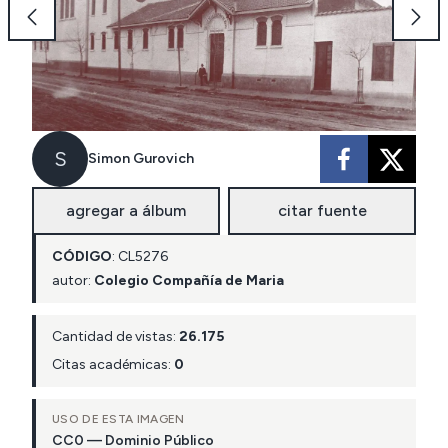
S
Simon Gurovich
agregar a álbum
citar fuente
CÓDIGO
:
CL
5276
autor:
Colegio Compañía de Maria
Cantidad de vistas:
26.175
Citas académicas:
0
USO DE ESTA IMAGEN
CC0 — Dominio Público