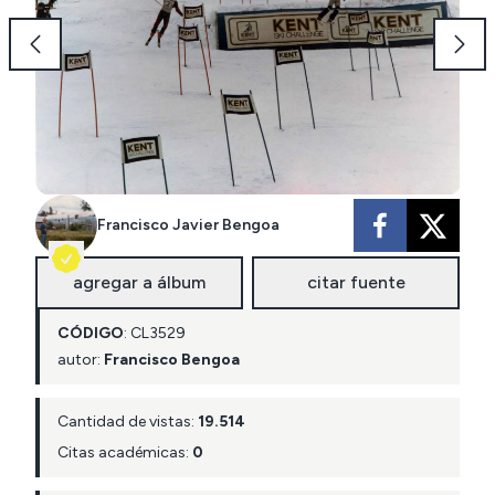
Francisco Javier Bengoa
agregar a álbum
citar fuente
CÓDIGO
:
CL
3529
autor:
Francisco Bengoa
Cantidad de vistas:
19.514
Citas académicas:
0