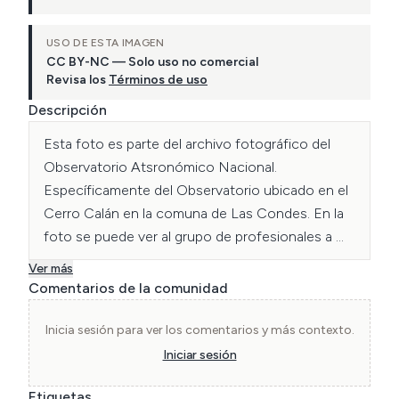
USO DE ESTA IMAGEN
CC BY-NC — Solo uso no comercial
Revisa los
Términos de uso
Descripción
Esta foto es parte del archivo fotográfico del 
Observatorio Atsronómico Nacional. 
Específicamente del Observatorio ubicado en el 
Cerro Calán en la comuna de Las Condes. En la 
foto se puede ver al grupo de profesionales a 
cargo de las faenas de construcción viendo la 
Ver más
planimetría del proyecto.
Comentarios de la comunidad
Inicia sesión para ver los comentarios y más contexto.
Iniciar sesión
Etiquetas