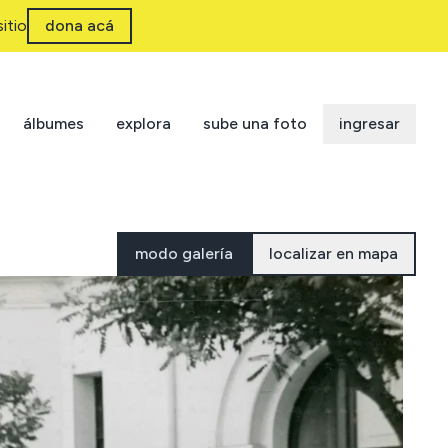
itio
dona acá
álbumes
explora
sube una foto
ingresar
modo galería
localizar en mapa