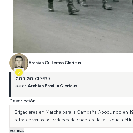
Archivo Guillermo Clericus
CÓDIGO
:
CL
3639
autor:
Archivo Familia Clericus
Descripción
Brigadieres en Marcha para la Campaña Apoquindo en 194
retratan varias actividades de cadetes de la Escuela Mili
Ver más