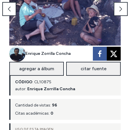
Enrique Zorrilla Concha
agregar a álbum
citar fuente
CÓDIGO
:
CL
10875
autor:
Enrique Zorrilla Concha
Cantidad de vistas:
96
Citas académicas:
0
USO DE ESTA IMAGEN