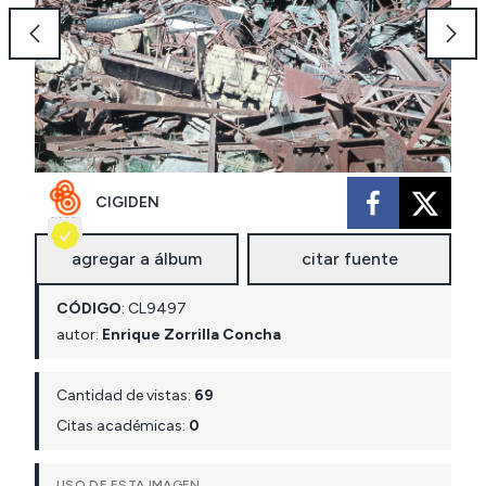
CIGIDEN
agregar a álbum
citar fuente
CÓDIGO
:
CL
9497
autor:
Enrique Zorrilla Concha
Cantidad de vistas:
69
Citas académicas:
0
USO DE ESTA IMAGEN