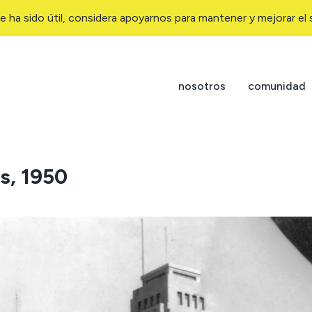
e ha sido útil, considera apoyarnos para mantener y mejorar el s
nosotros
comunidad
s, 1950