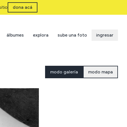
itio
dona acá
álbumes
explora
sube una foto
ingresar
modo galería
modo mapa