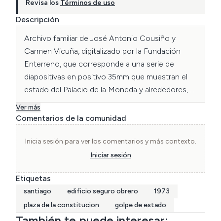
Revisa los
Términos de uso
Descripción
Archivo familiar de José Antonio Cousiño y 
Carmen Vicuña, digitalizado por la Fundación 
Enterreno, que corresponde a una serie de 
diapositivas en positivo 35mm que muestran el 
estado del Palacio de la Moneda y alrededores, 
posterior al bombardeo y Golpe de Estado del 11 
Ver más
de Septiembre de 1973.
Comentarios de la comunidad
Inicia sesión para ver los comentarios y más contexto.
Iniciar sesión
Etiquetas
santiago
edificio seguro obrero
1973
plaza de la constitucion
golpe de estado
También te puede interesar: