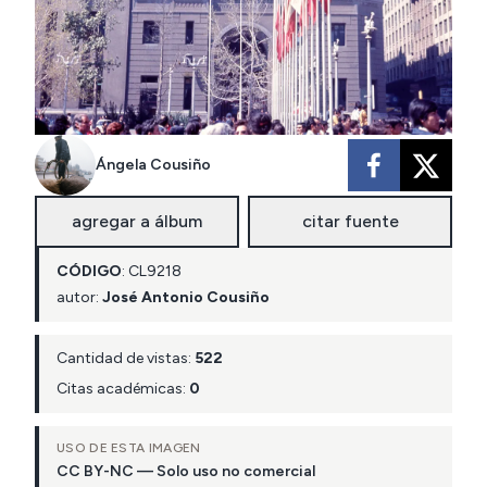
Ángela Cousiño
agregar a álbum
citar fuente
CÓDIGO
:
CL
9218
autor:
José Antonio Cousiño
Cantidad de vistas:
522
Citas académicas:
0
USO DE ESTA IMAGEN
CC BY-NC — Solo uso no comercial