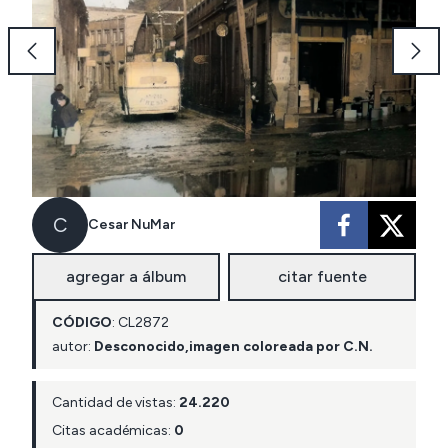
C
Cesar NuMar
agregar a álbum
citar fuente
CÓDIGO
:
CL
2872
autor:
Desconocido,imagen coloreada por C.N.
Cantidad de vistas:
24.220
Citas académicas:
0