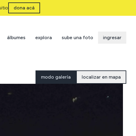
itio
dona acá
álbumes
explora
sube una foto
ingresar
modo galería
localizar en mapa