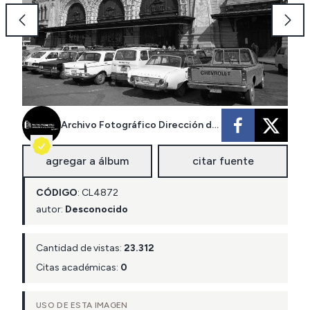
Archivo Fotográfico Dirección de Arquitectura MOP
agregar a álbum
citar fuente
CÓDIGO
:
CL
4872
autor:
Desconocido
Cantidad de vistas:
23.312
Citas académicas:
0
USO DE ESTA IMAGEN