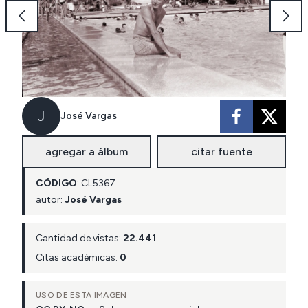
J
José Vargas
agregar a álbum
citar fuente
CÓDIGO
:
CL
5367
autor:
José Vargas
Cantidad de vistas:
22.441
Citas académicas:
0
USO DE ESTA IMAGEN