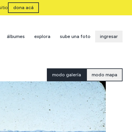
itio
dona acá
álbumes
explora
sube una foto
ingresar
modo galería
modo mapa