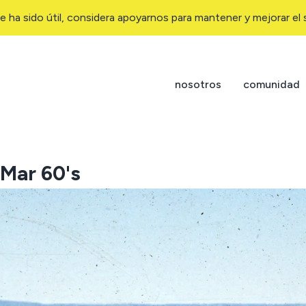
e ha sido útil, considera apoyarnos para mantener y mejorar el s
nosotros
comunidad
 Mar 60's