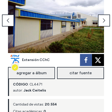
Extensión CChC
agregar a álbum
citar fuente
CÓDIGO
:
CL
4471
autor:
Jack Ceitelis
Cantidad de vistas:
20.554
Citas académicas:
0