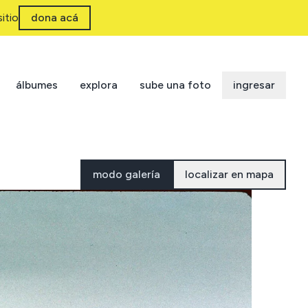
itio
dona acá
álbumes
explora
sube una foto
ingresar
modo galería
localizar en mapa