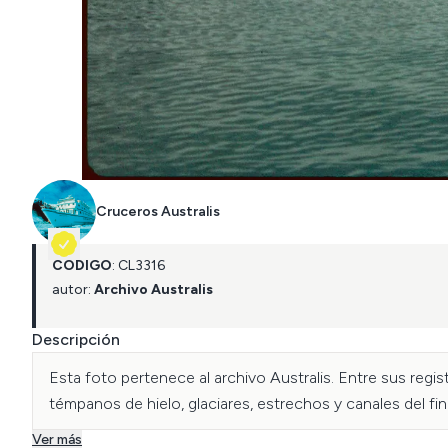
Cruceros Australis
CÓDIGO
:
CL
3316
autor:
Archivo Australis
Descripción
Esta foto pertenece al archivo Australis. Entre sus regi
témpanos de hielo, glaciares, estrechos y canales del fi
Ver más