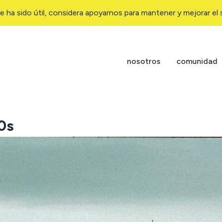
e ha sido útil, considera apoyarnos para mantener y mejorar el s
nosotros
comunidad
0s