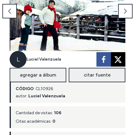
L
Luciel Valenzuela
agregar a álbum
citar fuente
CÓDIGO
:
CL
10926
autor:
Luciel Valenzuela
Cantidad de vistas:
106
Citas académicas:
0