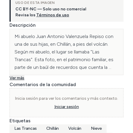
USO DE ESTA IMAGEN
CC BY-NC — Solo uso no comercial
Revisa los
Términos de uso
Descripción
Mi abuelo Juan Antonio Valenzuela Repiso con 
una de sus hijas, en Chillán, a pies del volcán. 
Según mi abuelo, el lugar se llamaba "Las 
Trancas". Esta foto, en el patrimonio familiar, es 
parte de un baúl de recuerdos que cuenta la 
historia de la familia a través de fotografías. El 
Ver más
presente patrimonio fotográfico documentado 
Comentarios de la comunidad
ayuda a tener presente el legado de la familia y 
conciliar un espacio liminal entre el presente y el 
Inicia sesión para ver los comentarios y más contexto.
pasado, pues encarna personas que, al momento 
Iniciar sesión
de ser subida la foto, están aún vivas y poseen -
Etiquetas
más en sus cuerpos que en sus cabezas- la 
Las Trancas
Chillán
Volcán
Nieve
experiencia ilustrada en la foto.
