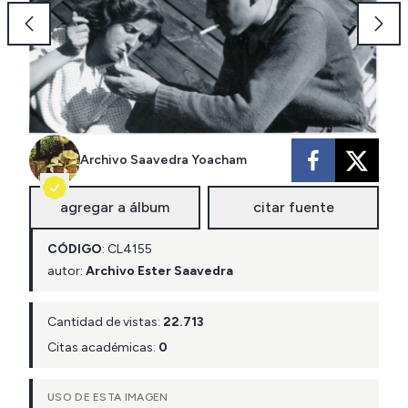
Archivo Saavedra Yoacham
agregar a álbum
citar fuente
CÓDIGO
:
CL
4155
autor:
Archivo Ester Saavedra
Cantidad de vistas:
22.713
Citas académicas:
0
USO DE ESTA IMAGEN