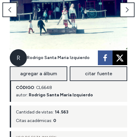
R
Rodrigo Santa Maria Izquierdo
agregar a álbum
citar fuente
CÓDIGO
:
CL
6648
autor:
Rodrigo Santa María Izquierdo
Cantidad de vistas:
14.563
Citas académicas:
0