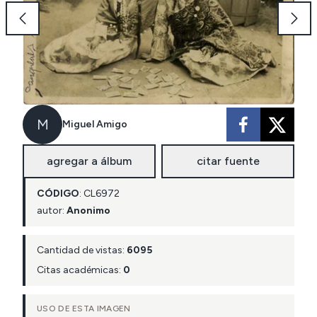
M
Miguel Amigo
agregar a álbum
citar fuente
CÓDIGO
:
CL
6972
autor:
Anonimo
Cantidad de vistas:
6095
Citas académicas:
0
USO DE ESTA IMAGEN