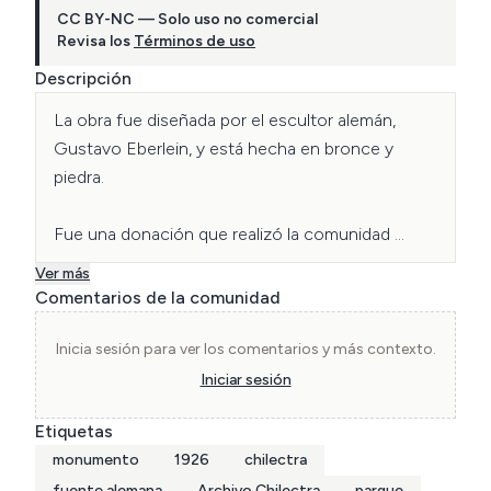
CC BY-NC — Solo uso no comercial
Revisa los
Términos de uso
Descripción
La obra fue diseñada por el escultor alemán, 
Gustavo Eberlein, y está hecha en bronce y 
piedra.

Fue una donación que realizó la comunidad 
chileno-alemana con motivo de las 
Ver más
conmemoraciones por el Centenario de Chile, en 
Comentarios de la comunidad
agradecimiento a la buena acogida que 
recibieron en el país, siendo inaugurada el 13 de 
Inicia sesión para ver los comentarios y más contexto.
octubre de 1912.

Iniciar sesión
Etiquetas
Es una alegoría que es representada por una 
monumento
1926
chilectra
embarcación en la que se encuentra un joven 
con su brazo extendido dominando los mares, se 
fuente alemana
Archivo Chilectra
parque