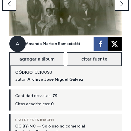
A
Amanda Marton Ramaciotti
agregar a álbum
citar fuente
CÓDIGO
:
CL
10093
autor:
Archivo José Miguel Gálvez
Cantidad de vistas:
79
Citas académicas:
0
USO DE ESTA IMAGEN
CC BY-NC — Solo uso no comercial