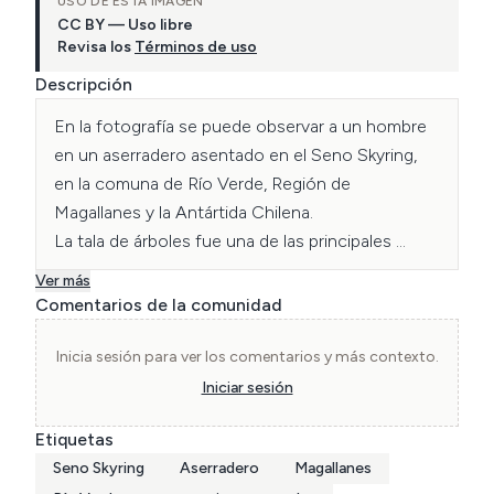
USO DE ESTA IMAGEN
CC BY — Uso libre
Revisa los
Términos de uso
Descripción
En la fotografía se puede observar a un hombre 
en un aserradero asentado en el Seno Skyring, 
en la comuna de Río Verde, Región de 
Magallanes y la Antártida Chilena.  

La tala de árboles fue una de las principales 
actividades económicas de la región, junto con la 
Ver más
ganadería y la minería.  

Comentarios de la comunidad
Fotografía catalogada por Alfonsina Furrianca y 
Inicia sesión para ver los comentarios y más contexto.
Constanza Cáceres estudiantes de Lic. En Artes 
Iniciar sesión
y Conservación del Patrimonio - USS. 
Etiquetas
Seno Skyring
Aserradero
Magallanes