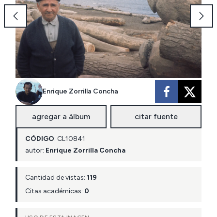
Enrique Zorrilla Concha
agregar a álbum
citar fuente
CÓDIGO
:
CL
10841
autor:
Enrique Zorrilla Concha
Cantidad de vistas:
119
Citas académicas:
0