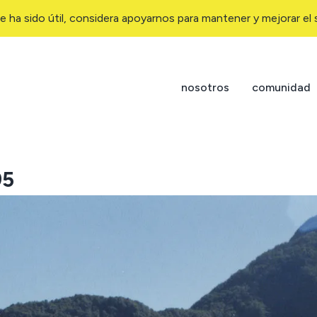
e ha sido útil, considera apoyarnos para mantener y mejorar el s
nosotros
comunidad
95