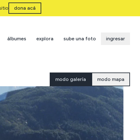
itio
dona acá
álbumes
explora
sube una foto
ingresar
modo galería
modo mapa