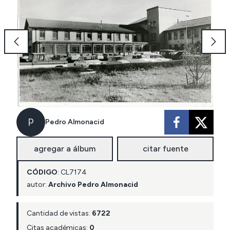
P
Pedro Almonacid
agregar a álbum
citar fuente
CÓDIGO
:
CL
7174
autor:
Archivo Pedro Almonacid
Cantidad de vistas:
6722
Citas académicas:
0