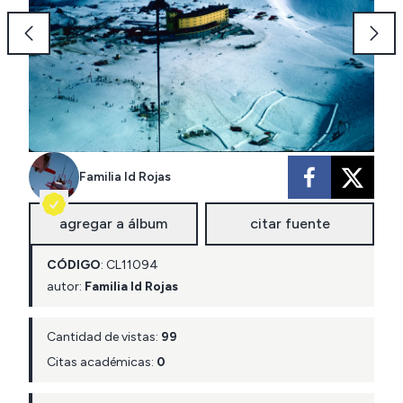
Familia Id Rojas
agregar a álbum
citar fuente
CÓDIGO
:
CL
11094
autor:
Familia Id Rojas
Cantidad de vistas:
99
Citas académicas:
0