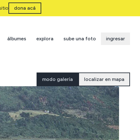
itio
dona acá
álbumes
explora
sube una foto
ingresar
modo galería
localizar en mapa