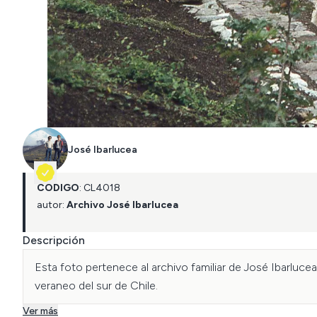
José Ibarlucea
CÓDIGO
:
CL
4018
autor:
Archivo José Ibarlucea
Descripción
Esta foto pertenece al archivo familiar de José Ibarlucea
veraneo del sur de Chile. 
Ver más