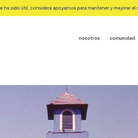
e ha sido útil, considera apoyarnos para mantener y mejorar el s
nosotros
comunidad