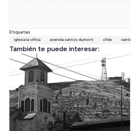
Etiquetas
iglesia la viñita
avenida santos dumont
chile
sant
También te puede interesar: