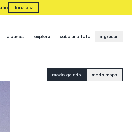
itio
dona acá
álbumes
explora
sube una foto
ingresar
modo galería
modo mapa